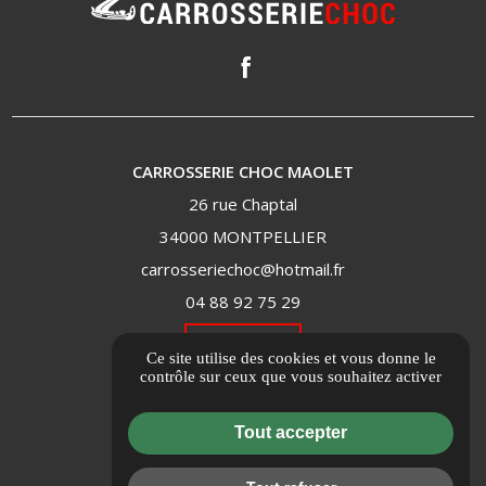
CARROSSERIE CHOC MAOLET
26 rue Chaptal
34000 MONTPELLIER
carrosseriechoc@hotmail.fr
04 88 92 75 29
ITINÉRAIRE
Ce site utilise des cookies et vous donne le
contrôle sur ceux que vous souhaitez activer
Informations complémentaires
Tout accepter
Mentions légales
Politique de confidentialité