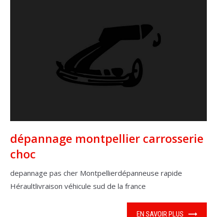
dépannage montpellier carrosserie
choc
depannage pas cher Montpellierdépanneuse rapide
Héraultlivraison véhicule sud de la france
EN SAVOIR PLUS