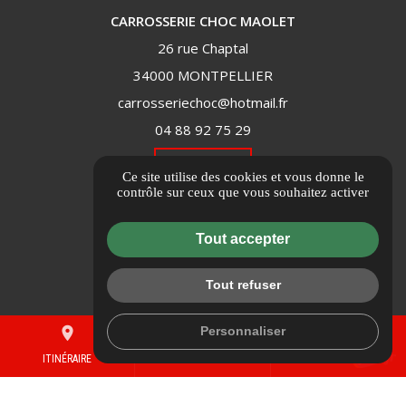
CARROSSERIE CHOC MAOLET
26 rue Chaptal
34000 MONTPELLIER
carrosseriechoc@hotmail.fr
04 88 92 75 29
ITINÉRAIRE
Ce site utilise des cookies et vous donne le
contrôle sur ceux que vous souhaitez activer
Informations complémentaires
Tout accepter
Mentions légales
Politique de confidentialité
Tout refuser
Flux RSS
Gestion des cookies
Personnaliser
place
mail
call
ITINÉRAIRE
CONTACTEZ-NOUS
04 88 92 75 29