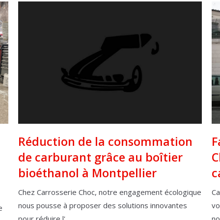
Réduction de la consommation
F
de carburant grâce au boîtier
C
bioéthanol à Montpellier
c
Chez Carrosserie Choc, notre engagement écologique
Ca
nous pousse à proposer des solutions innovantes
vo
e
pour réduire l'...
no