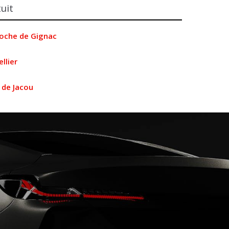
uit
roche de Gignac
llier
 de Jacou