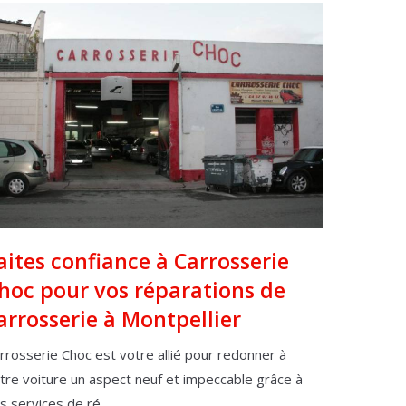
aites confiance à Carrosserie
hoc pour vos réparations de
arrosserie à Montpellier
rrosserie Choc est votre allié pour redonner à
tre voiture un aspect neuf et impeccable grâce à
s services de ré...