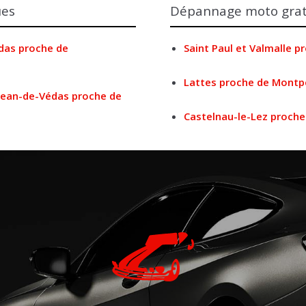
ues
Dépannage moto grat
das proche de
Saint Paul et Valmalle p
Lattes proche de Montpe
-Jean-de-Védas proche de
Castelnau-le-Lez proche