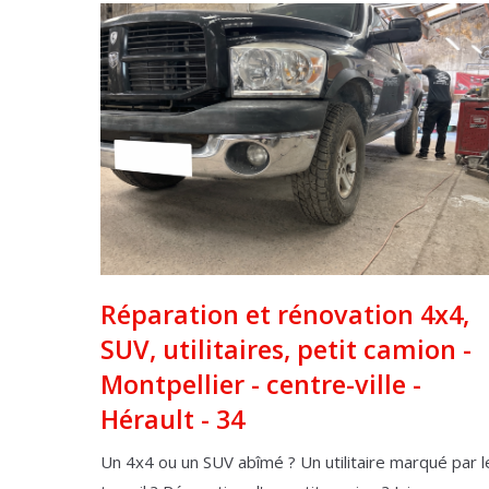
Réparation et rénovation 4x4,
SUV, utilitaires, petit camion -
Montpellier - centre-ville -
Hérault - 34
Un 4x4 ou un SUV abîmé ? Un utilitaire marqué par l