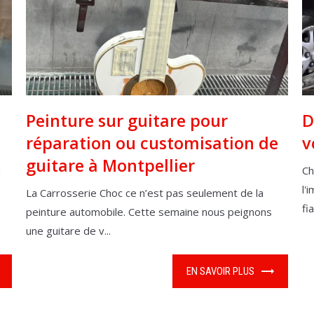
Peinture sur guitare pour
D
réparation ou customisation de
v
guitare à Montpellier
n
Ch
l'
La Carrosserie Choc ce n’est pas seulement de la
fi
peinture automobile. Cette semaine nous peignons
une guitare de v...
EN SAVOIR PLUS