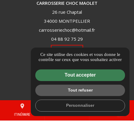
CARROSSERIE CHOC MAOLET
26 rue Chaptal
34000 MONTPELLIER
carrosseriechoc@hotmail.fr
04 88 92 75 29
ITINÉRAIRE
Ce site utilise des cookies et vous donne le
contrôle sur ceux que vous souhaitez activer
Informations complémentaires
Tout accepter
Mentions légales
Politique de confidentialité
Tout refuser
Flux RSS
Gestion des cookies
Personnaliser
place
mail
call
ITINÉRAIRE
CONTACTEZ-NOUS
04 88 92 75 29