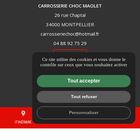
CARROSSERIE CHOC MAOLET
26 rue Chaptal
34000 MONTPELLIER
carrosseriechoc@hotmail.fr
04 88 92 75 29
ITINÉRAIRE
Ce site utilise des cookies et vous donne le
contrôle sur ceux que vous souhaitez activer
Informations complémentaires
Tout accepter
Mentions légales
Politique de confidentialité
Tout refuser
Flux RSS
Gestion des cookies
Personnaliser
place
mail
call
ITINÉRAIRE
CONTACTEZ-NOUS
04 88 92 75 29